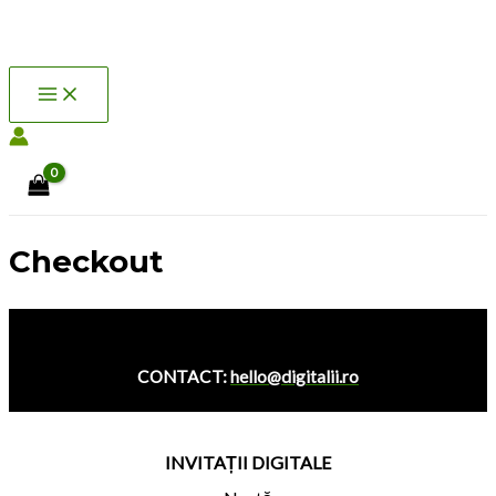
MAIN
Skip
MENU
Search
to
content
Checkout
CONTACT:
hello@digitalii.ro
INVITAȚII DIGITALE