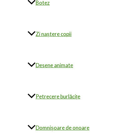
Botez
Zi naștere copii
Desene animate
Petrecere burlăcițe
Domnișoare de onoare