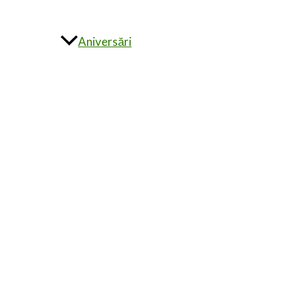
Aniversări
Alte evenimente
Invitații la comandă
ÎNTREBĂRI FRECVENTE