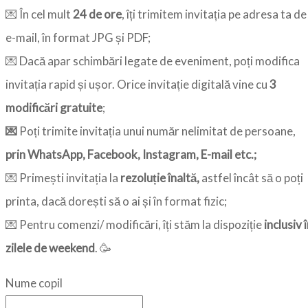
💌 În cel mult
24 de ore
, îți trimitem invitația pe adresa ta de
e-mail, în format JPG și PDF;
💌 Dacă apar schimbări legate de eveniment, poți modifica
invitația rapid și ușor. Orice invitație digitală vine cu
3
modificări gratuite
;
💌
Poți trimite invitația unui număr nelimitat de persoane,
prin WhatsApp, Facebook, Instagram, E-mail etc.;
💌 Primești invitația la
rezoluție înaltă,
astfel încât să o poți
printa, dacă dorești să o ai și în format fizic;
💌 Pentru comenzi/ modificări, îți stăm la dispoziție
inclusiv 
zilele de weekend
. 🥳
Nume copil