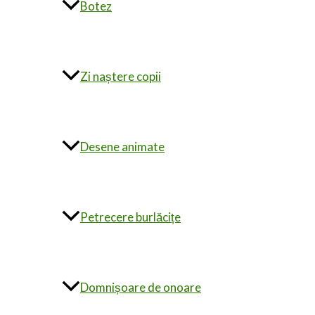
Botez
Zi naștere copii
Desene animate
Petrecere burlăcițe
Domnișoare de onoare