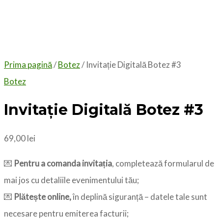
Prima pagină
/
Botez
/ Invitație Digitală Botez #3
Botez
Invitație Digitală Botez #3
69,00
lei
💌
Pentru a comanda invitația
, completează formularul de
mai jos cu detaliile evenimentului tău;
💌
Plătește online,
în deplină siguranță – datele tale sunt
necesare pentru emiterea facturii;