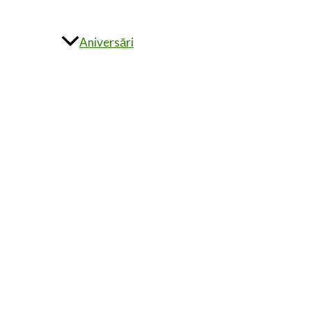
Aniversări
Alte evenimente
Invitații la comandă
ÎNTREBĂRI FRECVENTE