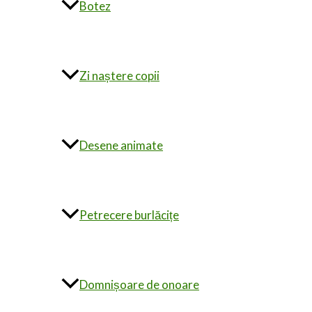
Botez
Zi naștere copii
Desene animate
Petrecere burlăcițe
Domnișoare de onoare