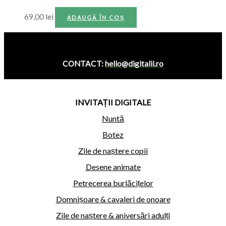
69,00
lei
ADAUGĂ ÎN COȘ
CONTACT:
hello@digitalii.ro
INVITAȚII DIGITALE
Nuntă
Botez
Zile de naștere copii
Desene animate
Petrecerea burlăcițelor
Domnișoare & cavaleri de onoare
Zile de naștere & aniversări adulți