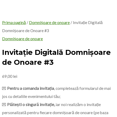
Prima pagină
/
Domnișoare de onoare
/ Invitație Digitală
Domnișoare de Onoare #3
Domnișoare de onoare
Invitație Digitală Domnișoare
de Onoare #3
69,00
lei
💌
Pentru a comanda invitația
, completează formularul de mai
jos cu detaliile evenimentului tău;
💌
Plătești o singură invitație,
iar noi realizăm o invitație
personalizată pentru fiecare domnișoară de onoare (pe baza