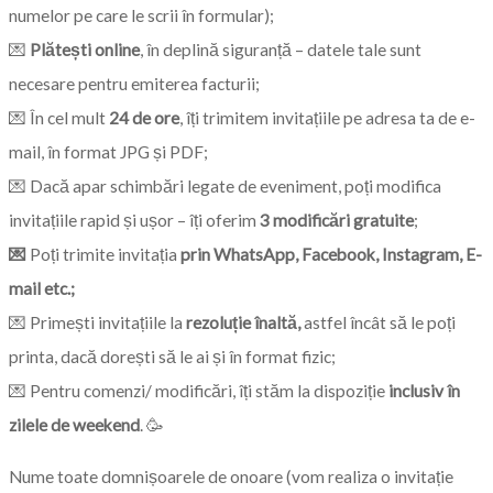
numelor pe care le scrii în formular);
💌
Plătești online
, în deplină siguranță – datele tale sunt
necesare pentru emiterea facturii;
💌 În cel mult
24 de ore
, îți trimitem invitațiile pe adresa ta de e-
mail, în format JPG și PDF;
💌 Dacă apar schimbări legate de eveniment, poți modifica
invitațiile rapid și ușor – îți oferim
3 modificări gratuite
;
💌
Poți trimite invitația
prin WhatsApp, Facebook, Instagram, E-
mail etc.;
💌 Primești invitațiile la
rezoluție înaltă,
astfel încât să le poți
printa, dacă dorești să le ai și în format fizic;
💌 Pentru comenzi/ modificări, îți stăm la dispoziție
inclusiv în
zilele de weekend
. 🥳
Nume toate domnișoarele de onoare (vom realiza o invitație