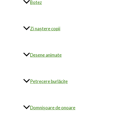
Botez
Zi naștere copii
Desene animate
Petrecere burlăcițe
Domnișoare de onoare