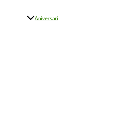
Aniversări
Alte evenimente
Invitații la comandă
ÎNTREBĂRI FRECVENTE