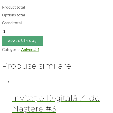
Invitație Digitală Zi de
Naștere #2
69,00
lei
ADAUGĂ ÎN COȘ
CONTACT:
hello@digitalii.ro
INVITAȚII DIGITALE
Nuntă
Botez
Zile de naștere copii
Desene animate