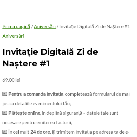
Grand total
ADAUGĂ ÎN COȘ
Categorie:
Aniversări
Produse similare
Invitație Digitală Zi de
Naștere #3
69,00
lei
ADAUGĂ ÎN COȘ