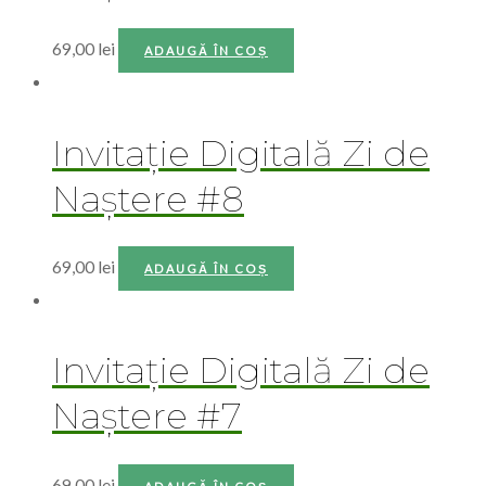
Petrecerea burlăcițelor
Domnișoare & cavaleri de onoare
Zile de naștere & aniversări adulți
Alte evenimente
UTILE
Contul Meu
Termeni și Condiții
Politica de Confidențialitate
Politica de Cookies