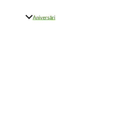
Aniversări
Alte evenimente
Invitații la comandă
ÎNTREBĂRI FRECVENTE