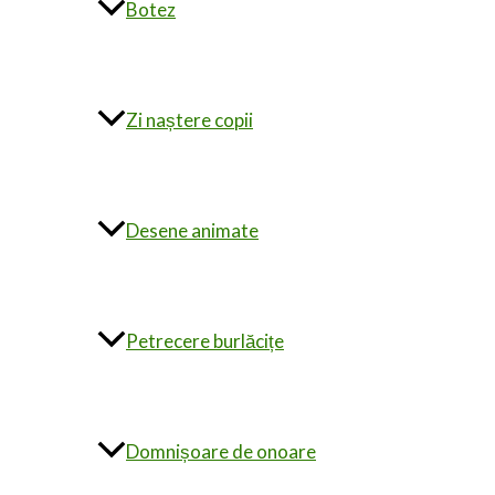
Botez
Zi naștere copii
Desene animate
Petrecere burlăcițe
Domnișoare de onoare